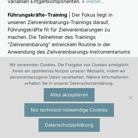
variablen Entgeltkomponenten. »
weiter…
Führungskräfte-Training
| Der Fokus liegt in
unseren Zielvereinbarungs-Trainings darauf,
Führungskräfte fit für Zielvereinbarungen zu
machen. Die Teilnehmer des Trainings
“Zielvereinbarung” entwickeln Routine in der
Anwendung des Zielvereinbarungs-Instrumentariums
und erlangen Sicherheit in der Führung von
Wir verwenden Cookies. Die Freigabe von Cookies ermöglicht
Zielvereinbarungs-Gesprächen. »
weiter…
Ihnen ein optimiertes Nutzen unserer Webseite, indem wir
personenbezogene Daten verarbeiten. Nähere Informationen
erhalten Sie in unserer Datenschutzerklärung.
Services für Führungskräfte und ihre
Mitarbeitenden
Alles akzeptieren
Zielvereinbarungstraining für Vorgesetzte
Nur technisch notwendige Cookies
Zielvereinbarung Muster und Beispiele
Datenschutzerklärung
Zielvereinbarungstraining für Mitarbeiter
Arbeitshilfen für Mitarbeiter