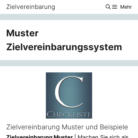
Zum
Zielvereinbarung
Mehr
Inhalt
springen
Muster
Zielvereinbarungssystem
Zielvereinbarung Muster und Beispiele
Zielvereinbarung Muster
| Machen Sie sich als