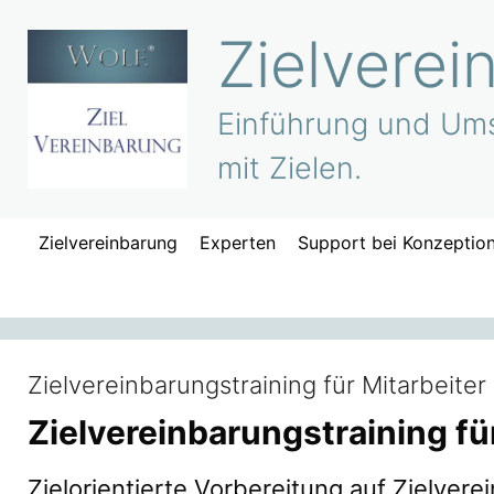
Zum
Zielverei
Inhalt
springen
Einführung und Ums
mit Zielen.
Zielvereinbarung
Experten
Support bei Konzeptio
Zielvereinbarungstraining für Mitarbeiter
Zielvereinbarungstraining fü
Zielorientierte Vorbereitung auf Zielver