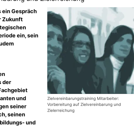
s ein Gespräch
r Zukunft
ategischen
riode ein, sein
zudem
en
s der
 Fachgebiet
ranten und
Zielvereinbarungstraining Mitarbeiter:
Vorbereitung auf Zielvereinbarung und
gen seiner
Zielerreichung
ch, seinen
bildungs- und