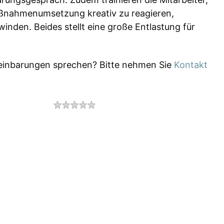
Maßnahmenumsetzung kreativ zu reagieren,
inden. Beides stellt eine große Entlastung für
ereinbarungen sprechen? Bitte nehmen Sie
Kontakt
Rating
1 star
2 stars
3 stars
4 stars
5 stars