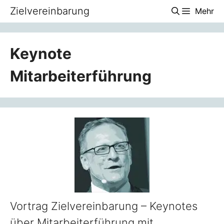
Zum
Zielvereinbarung
Mehr
Inhalt
springen
Keynote
Mitarbeiterführung
Vortrag Zielvereinbarung – Keynotes
über Mitarbeiterführung mit