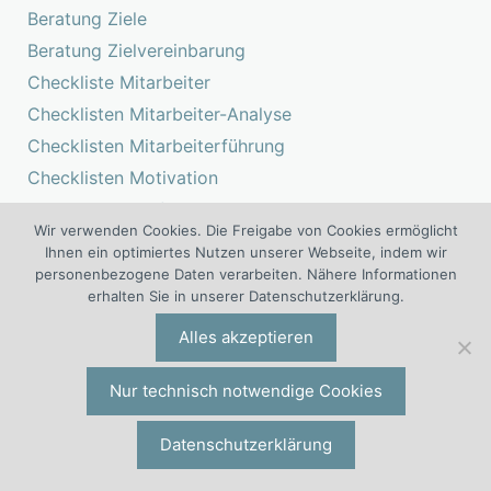
Beratung Ziele
Beratung Zielvereinbarung
Checkliste Mitarbeiter
Checklisten Mitarbeiter-Analyse
Checklisten Mitarbeiterführung
Checklisten Motivation
Checklisten Performance Management
Wir verwenden Cookies. Die Freigabe von Cookies ermöglicht
Checklisten Zielvereinbarung
Ihnen ein optimiertes Nutzen unserer Webseite, indem wir
Checklisten Zielvereinbarungsgespräch
personenbezogene Daten verarbeiten. Nähere Informationen
erhalten Sie in unserer Datenschutzerklärung.
Consulting Performance
Fortbildung für Führungskräfte
Alles akzeptieren
Fortbildung Mitarbeiter
Nur technisch notwendige Cookies
Führungsseminar
Führungstraining
Datenschutzerklärung
Informationen Zielvereinbarung