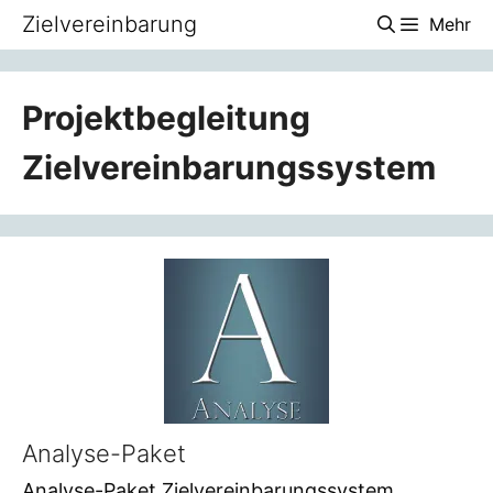
Zum
Zielvereinbarung
Mehr
Inhalt
springen
Projektbegleitung
Zielvereinbarungssystem
Analyse-Paket
Analyse-Paket Zielvereinbarungssystem