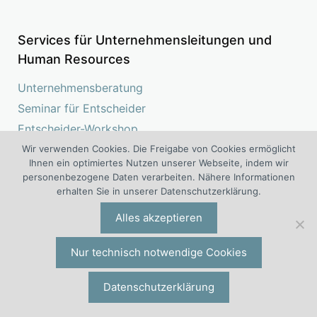
Services für Unternehmensleitungen und
Human Resources
Unternehmensberatung
Seminar für Entscheider
Entscheider-Workshop
Analyse-Paket
Wir verwenden Cookies. Die Freigabe von Cookies ermöglicht
Ihnen ein optimiertes Nutzen unserer Webseite, indem wir
Gutachten
personenbezogene Daten verarbeiten. Nähere Informationen
Analyse Führungskräfte
erhalten Sie in unserer Datenschutzerklärung.
Analyse Identifikation
Alles akzeptieren
Analyse Machbarkeit
Analyse Mitarbeiterführung
Nur technisch notwendige Cookies
Analyse Performance
Datenschutzerklärung
Analyse Performance Management
Analyse Unternehmensziele