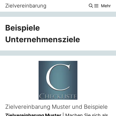
Zum
Zielvereinbarung
Mehr
Inhalt
springen
Beispiele
Unternehmensziele
Zielvereinbarung Muster und Beispiele
Zielvereinbarung Muster
| Machen Sie sich als