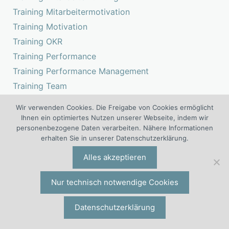
Training Mitarbeitermotivation
Training Motivation
Training OKR
Training Performance
Training Performance Management
Training Team
Training Zielerreichung
Wir verwenden Cookies. Die Freigabe von Cookies ermöglicht
Training Zielvereinbarung
Ihnen ein optimiertes Nutzen unserer Webseite, indem wir
personenbezogene Daten verarbeiten. Nähere Informationen
Training Zielvereinbarungsgespräch
erhalten Sie in unserer Datenschutzerklärung.
Urteile Zielvereinbarung
Alles akzeptieren
Vortrag Performance Management
Vortrag Zielvereinbarung
Nur technisch notwendige Cookies
Weiterbildung Führung
Weiterbildung Führungskraft
Datenschutzerklärung
Weiterbildung Führungskräfte