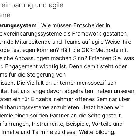
vereinbarung und agile
teme
barungssystem
| Wie müssen Entscheider in
Zielvereinbarungssysteme als Framework gestalten,
euernde Mitarbeitende und Teams auf agile Weise ihre
eriode festlegen können? Hält die OKR-Methode mit
 Welche Anpassungen machen Sinn? Erfahren Sie, was
d Engagement wichtig ist. Denn damit steht oder
ems für die Steigerung von
en. Die Vielfalt an unternehmensspezifisch
ität hat uns lange davon abgehalten, neben unseren
ten ein für Einzelteilnehmer offenes Seminar über
vereinbarungssysteme anzubieten. Jetzt haben wir
mie einen soliden Partner an die Seite gestellt.
rfahrungen, Instrumente, Beispiele, Vorteile und
, Inhalte und Termine zu dieser Weiterbildung.