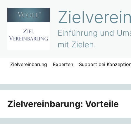
Zum
Zielverei
Inhalt
springen
Einführung und Ums
mit Zielen.
Zielvereinbarung
Experten
Support bei Konzeptio
Zielvereinbarung: Vorteile