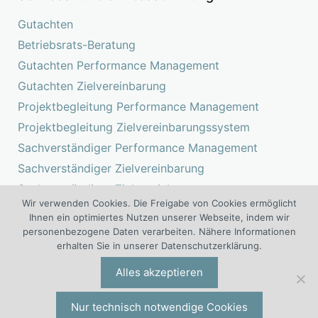
Gutachten
Betriebsrats-Beratung
Gutachten Performance Management
Gutachten Zielvereinbarung
Projektbegleitung Performance Management
Projektbegleitung Zielvereinbarungssystem
Sachverständiger Performance Management
Sachverständiger Zielvereinbarung
Sachverständiger Zielvereinbarungssystem
Wir verwenden Cookies. Die Freigabe von Cookies ermöglicht
Suchen
Ihnen ein optimiertes Nutzen unserer Webseite, indem wir
nach:
personenbezogene Daten verarbeiten. Nähere Informationen
erhalten Sie in unserer Datenschutzerklärung.
Das Kompetenz Center Zielvereinbarung ist ein Projekt von
Alles akzeptieren
Experten für Zielvereinbarung und Zielvereinbarungssysteme der
®
®
I.O. Group
Wolf
Unternehmensberatungsgruppe | Engelsstraße
6 | 42283 Wuppertal | Deutschland | Tel. +49 (0)202 277 5000 |
Nur technisch notwendige Cookies