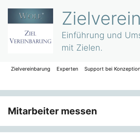
Zum
Zielverei
Inhalt
springen
Einführung und Ums
mit Zielen.
Zielvereinbarung
Experten
Support bei Konzeptio
Mitarbeiter messen