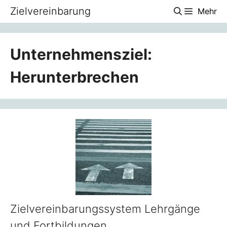
Zum
Zielvereinbarung
Mehr
Inhalt
springen
Unternehmensziel:
Herunterbrechen
Zielvereinbarungssystem Lehrgänge
und Fortbildungen