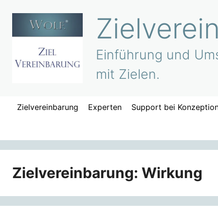
Zum
Zielverei
Inhalt
springen
Einführung und Ums
mit Zielen.
Zielvereinbarung
Experten
Support bei Konzeptio
Zielvereinbarung: Wirkung