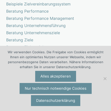
Beispiele Zielvereinbarungssystem
Beratung Performance
Beratung Performance Management
Beratung Unternehmensführung
Beratung Unternehmensziele
Beratung Ziele
Beratung Zielvereinbarungssystem
Wir verwenden Cookies. Die Freigabe von Cookies ermöglicht
Checklisten Performance Management
Ihnen ein optimiertes Nutzen unserer Webseite, indem wir
Checklisten Zielvereinbarungssystem
personenbezogene Daten verarbeiten. Nähere Informationen
erhalten Sie in unserer Datenschutzerklärung.
Consulting Performance
Consulting Unternehmensziel
Alles akzeptieren
Gutachten Performance Management
Nur technisch notwendige Cookies
Gutachten Zielvereinbarung
Informationen Zielvereinbarung
Datenschutzerklärung
Keynote Mitarbeiterführung