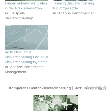
Führen anhand von Zielen
Training Zielvereinbarung
in der Praxis umsetzen
für Vorgesetzte
In "Beispiele
In "Analyse Performance"
Zielvereinbarung"
Agile Ziele, agile
Zielvereinbarung und agile
Zielvereinbarungssysteme
In "Analyse Performance
Management"
Kompetenz Center Zielvereinbarung | Kurz und bündig
Rating
1 
2 
3 
4 
5 