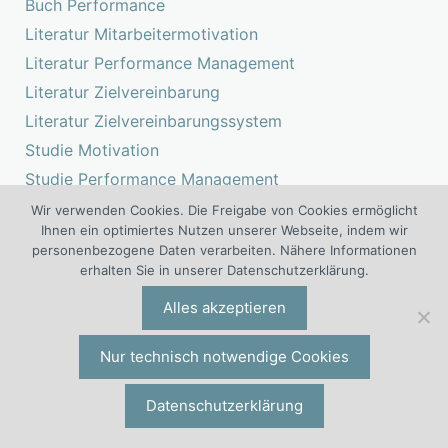
Buch Performance
Literatur Mitarbeitermotivation
Literatur Performance Management
Literatur Zielvereinbarung
Literatur Zielvereinbarungssystem
Studie Motivation
Studie Performance Management
Studie Zielvereinbarung
Wir verwenden Cookies. Die Freigabe von Cookies ermöglicht
Ihnen ein optimiertes Nutzen unserer Webseite, indem wir
personenbezogene Daten verarbeiten. Nähere Informationen
Services für die Mitbestimmung
erhalten Sie in unserer Datenschutzerklärung.
Gutachten
Alles akzeptieren
Betriebsrats-Beratung
Gutachten Performance Management
Nur technisch notwendige Cookies
Gutachten Zielvereinbarung
Datenschutzerklärung
Projektbegleitung Performance Management
Projektbegleitung Zielvereinbarungssystem