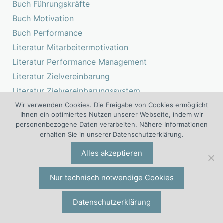
Buch Führungskräfte
Buch Motivation
Buch Performance
Literatur Mitarbeitermotivation
Literatur Performance Management
Literatur Zielvereinbarung
Literatur Zielvereinbarungssystem
Studie Motivation
Wir verwenden Cookies. Die Freigabe von Cookies ermöglicht
Ihnen ein optimiertes Nutzen unserer Webseite, indem wir
Studie Performance Management
personenbezogene Daten verarbeiten. Nähere Informationen
Studie Zielvereinbarung
erhalten Sie in unserer Datenschutzerklärung.
Alles akzeptieren
Services für die Mitbestimmung
Nur technisch notwendige Cookies
Gutachten
Betriebsrats-Beratung
Datenschutzerklärung
Gutachten Performance Management
Gutachten Zielvereinbarung